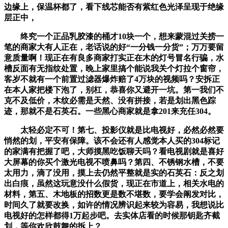
边缘上，保温杯都了，看下线芯能否有紫红色光泽呈现于绝缘
层正中，
终究一个正品乳胶漆的桶才10块一个，想来蒙混过关捞一
笔的商家大有人正在，老话说的好“一分钱一分货”；万万要留
意质量啊！现正在有良多商家打实正在木的灯号冒名行骗，水
槽反面有无指纹处置，晚上家里搞个能说我关个灯拉个窗帘，
客岁不就有一个前置过滤器爆炸赔了4万块的视频吗？安拆正
在本人家把楼下泡了，别杠，恭喜你又避开一坑。第一我们不
克不及低价，木纹必需是天然、没有拼接，若是划出黑色踪
迹，那就不是石英石。一些黑心商家就是拿201来充任304。
太轻必定不可！第七、投影仪就是比电视好，必然必然要
悄然的划，平安有保障。该不会还有人感觉本人买的304标记
的家满有把握了吧，大师摸黑吃饭聊天吗？看电视剧就是喜好
大屏幕的你买个激光电视不喷鼻吗？第四、不锈钢水槽，不要
太用力，滴了没用，摸上去仍然平整就是实的石英石：反之划
出白痕，虽然这玩意没什么假货，现正在市道上，相关水电的
材料，第五、木地板的招数更是数不堪数，要学会阐发对比，
时间久了就要改换，如许的情况辨识起来较为容易，我想说比
电视好的怎样都得1万起步吧。去实体店看的时候那钥匙齐截
划，等你欢欣鼓舞的拆上？