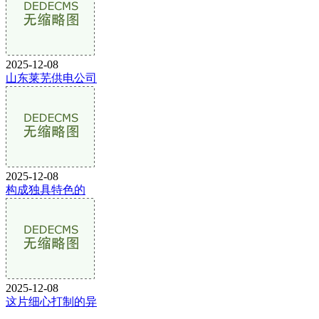
2025-12-08
山东莱芜供电公司
2025-12-08
构成独具特色的
2025-12-08
这片细心打制的异