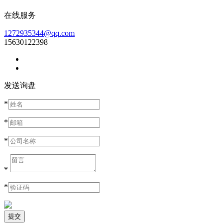
在线服务
1272935344@qq.com
15630122398
发送询盘
*
*
*
*
*