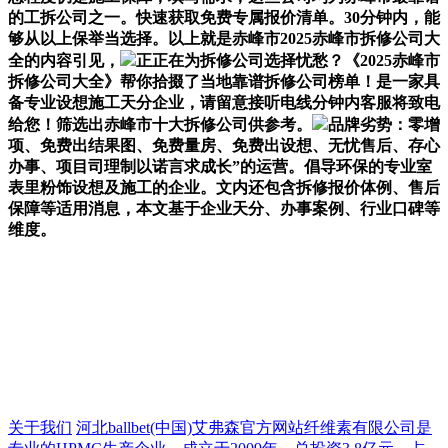
的工拆公司之一。快速获取免费专属报价清单。30分钟内，能
够从以上保举当选择。以上就是赤峰市2025赤峰市拆修公司大
全的内容引见，
正正在为拆修公司选择忧愁？《2025赤峰市
拆修公司大全》帮你拾掇了当地靠谱拆修公司榜单！是一家具
备专业设想施工天分企业，请留意接听电线分钟内客服将致电
给您！筛选出赤峰市十大拆修公司供参考。
品牌劣势：零增
项、免费出结果图、免费量房、免费出设想、无忧售后、存心
办事、项目司理制以诺言求成长”的运营。倡导环保的专业室
表里粉饰设想及施工的企业。文内还包含拆修报价体例、售后
保障等适用消息，本文基于企业天分、办事案例、行业口碑等
维度。
关于我们
河北ballbet(中国)艾弗森官方网站纤维素有限公司是