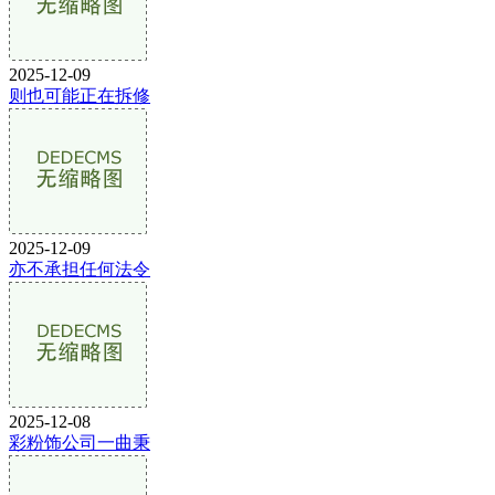
2025-12-09
则也可能正在拆修
2025-12-09
亦不承担任何法令
2025-12-08
彩粉饰公司一曲秉