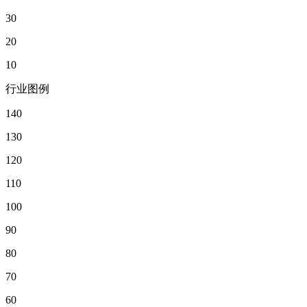
30
20
10
行业图例
140
130
120
110
100
90
80
70
60