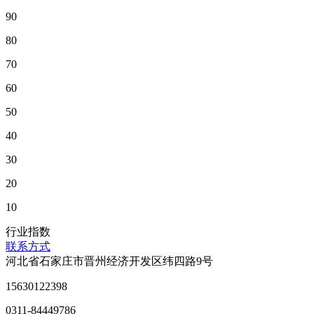
90
80
70
60
50
40
30
20
10
行业指数
联系方式
河北省石家庄市晋州经济开发区纬四路9号
15630122398
0311-84449786