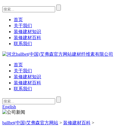
首页
关于我们
装修建材知识
装修建材百科
联系我们
首页
关于我们
装修建材知识
装修建材百科
联系我们
English
ballbet(中国)艾弗森官方网站
>
装修建材百科
>