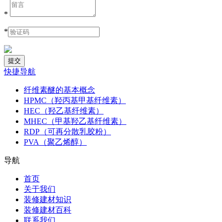
*
*
快捷导航
纤维素醚的基本概念
HPMC（羟丙基甲基纤维素）
HEC（羟乙基纤维素）
MHEC（甲基羟乙基纤维素）
RDP（可再分散乳胶粉）
PVA（聚乙烯醇）
导航
首页
关于我们
装修建材知识
装修建材百科
联系我们