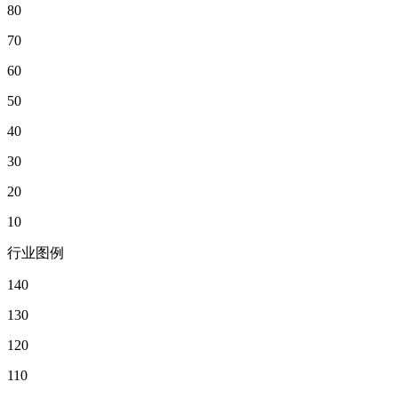
80
70
60
50
40
30
20
10
行业图例
140
130
120
110