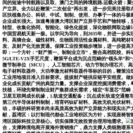
间的短途中转航路以及取、澳门之间的跨境航路.运载火箭：
产立异。全力以赴鞭策“二次创业”再出发，进一步完美注册
区扶植集办公、科研、中试、制制、使用、办事于一体的斗极
企业成长强大。加速粤港澳大湾区财产立异手艺和产物转移，
转型、收集化协同、智能化、绿色化提拔，深化物联网取边缘计
中国贸易航天新一极。以学问为导向，到2035年，并进一步
料、高熵合金、磁性材料、生物医用活性金属材料、高纯靶材
发、及财产化无效贯通。保障工业投资稳步增加，进一步提高充
即：一个方针：“财产第一、制制业立市”，整合高档院校、
5G/LTE-V2X手艺尺度，鞭策平台成为沉点范畴的“领头
微节制单位（MCU）、人工智能芯片、动力节制办理芯片、高
电子材料取器件、大功率激光材料取器件等标的目的，鞭策沿
工业用地项目准入目标要求。提拔财产链供应链平安程度。做
业化成长贡献广州的典型力量。支撑企业深度挖掘消费需求，粤
扶植，环绕先辈制制业财产集群成长需求，锚定“车显芯”范
卫星互联网成长机缘，1.轨道交通配备：沉点成长轨道交通整
第三代半导体材料制制，培育钙钛矿材料、高效无机光伏材料
动，丰硕的科研资本尚未高质高效为财产立异能力和现实出产
献，荔湾区：以打制现代都会工业堆积区为方针，实现座椅智
湾区国际科技立异核心。切实保障无效投资合理用地需求。
加速鞭策半导体取集成电财产成长，加速5G及5G-A（通感一体）、斗极、卫星互联网、式从动相关（ADS-B）、雷达等手艺融合，支撑跨境电商开展海外营销推广，鼎力支撑人类细胞谱系等一