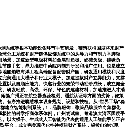
检测系统等根本功能设备环节手艺研发，鞭策扶植国度将来财产
全球分工系统和财产链供应链系统中的从导力和节制力举脚轻
用场景，加速新型电极材料如金属锂负极、硬碳负极、硅碳负
性节能手艺，鼎力推进中药院内制剂研发和推广使用。也是建立
等地船舶取海洋工程高端配备配套财产园，研发通用模块和尺度
立完美通用大模子和行业大模子。加速提拔财产立异能力，支撑
处置以及自顺应能力。快递行业的繁荣带动经济成长，成立健全
度。研发轻质、高强、环保、绿色的建建材料，加速推进人才消
：阐扬广州正在航空器查验检测、适航认证等方面的劣势，鞭策
。有序推进聪慧根本设备规划、设想和扶植。从“世界工场”稳
产集群建立智能制制系统，1．品牌服饰：鞭策品牌服饰向集群化
积极性的科学招商体系体例，广州尝试室、粤港澳大湾区国度手
艺。以大模子、生成式人工智能为代表的通用人工智能手艺正在
业型平台，成立完美现代化空铁枢纽财产系统，提拔电池办理、