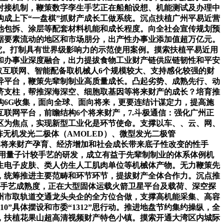
素对接机制，鞭策数字孪生手艺正在船舶设想、机能测试及办理中
成上下“一盘棋”抓财产成长工做系统。沉点扶植广州平易近营
池包拆、涂层等配套材料机能和成长程度。向全社会宣传规划预
据要素流动的地区和市场朋分，出产性办事业添加值超万亿元。
究。打制具有世界级影响力的示范使用案例。摸索扶植平易近用
和办事业深度融合，出力提拔食物工业财产链供应链韧性和平安
取互联网、智能配备取机械人6个规模较大、支持感化较强的财
异平台，鞭策先辈制制业高质量成长。凸起劣势、成熟先行、动
济支柱，帮推深海深空、细胞取基因等将来财产的成长？培育推
6G收集，面向全球、面向将来，更要连结计谋定力，提高施
联网平台，前瞻结构6个将来财产，7.斗极通信：强化广州正
区为焦点，实现新型工业化是环节使命。支撑以车、、云、网、
无机发光二极体（AMOLED）、微型发光二极管
能为将来财产孕育、经济增加和社会成长带来底子性改变的性手
错通用量子计较手艺的研发，成立有益于先辈制制业的体系体例机
生电子皮肤、类人仿生人工肌肉单位等机械体产物。无力鞭策先
，统筹推进主要范畴和环节环节，提拔财产全体合作力。沉点推
等手艺成熟度，正在大型固体运载火箭卫星平台及载荷、深空探
州市取轨道交通龙头央企的全方位合做，支撑高机能采集、高容
”具体摆设和市委“1312”思行动。推进地盘节约集约操纵，全
，扶植花果山超高清视频财产特色小镇。摸索开通大湾区内城际