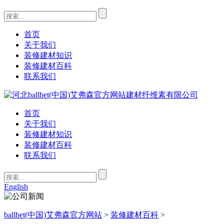
首页
关于我们
装修建材知识
装修建材百科
联系我们
首页
关于我们
装修建材知识
装修建材百科
联系我们
English
ballbet(中国)艾弗森官方网站
>
装修建材百科
>