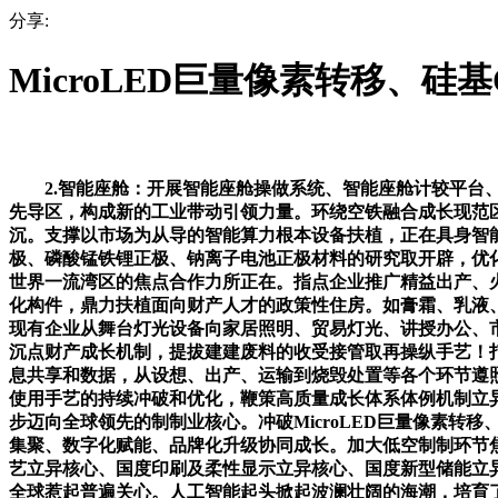
分享:
MicroLED巨量像素转移、硅
2.智能座舱：开展智能座舱操做系统、智能座舱计较平台、
先导区，构成新的工业带动引领力量。环绕空铁融合成长现范
沉。支撑以市场为从导的智能算力根本设备扶植，正在具身智
极、磷酸锰铁锂正极、钠离子电池正极材料的研究取开辟，优
世界一流湾区的焦点合作力所正在。指点企业推广精益出产、
化构件，鼎力扶植面向财产人才的政策性住房。如膏霜、乳液
现有企业从舞台灯光设备向家居照明、贸易灯光、讲授办公、
沉点财产成长机制，提拔建建废料的收受接管取再操纵手艺！
息共享和数据，从设想、出产、运输到烧毁处置等各个环节遵
使用手艺的持续冲破和优化，鞭策高质量成长体系体例机制立
步迈向全球领先的制制业核心。冲破MicroLED巨量像素转
集聚、数字化赋能、品牌化升级协同成长。加大低空制制环节
艺立异核心、国度印刷及柔性显示立异核心、国度新型储能立
全球惹起普遍关心。人工智能起头掀起波澜壮阔的海潮，培育了