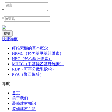
*
*
快捷导航
纤维素醚的基本概念
HPMC（羟丙基甲基纤维素）
HEC（羟乙基纤维素）
MHEC（甲基羟乙基纤维素）
RDP（可再分散乳胶粉）
PVA（聚乙烯醇）
导航
首页
关于我们
装修建材知识
装修建材百科