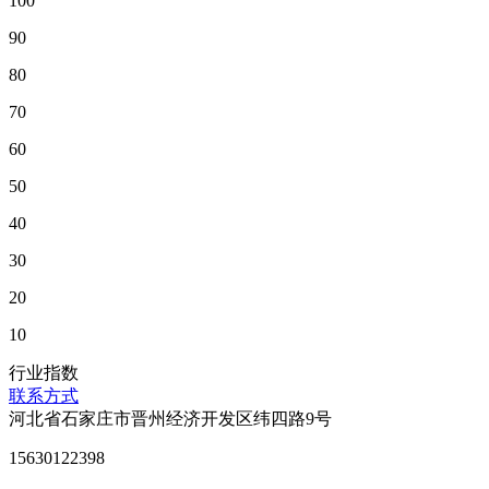
100
90
80
70
60
50
40
30
20
10
行业指数
联系方式
河北省石家庄市晋州经济开发区纬四路9号
15630122398