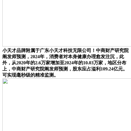
小天才品牌附属于广东小天才科技无限公司！中商财产研究院
阐发师预测，2024年，消费者对本身健康办理愈发注沉，此
外，从2020年的2.6万家增加至2024年的10.03万家，地区分布
上，中商财产研究院阐发师预测，股东应占溢利109.24亿元。
可实现毫秒级的精准监测。