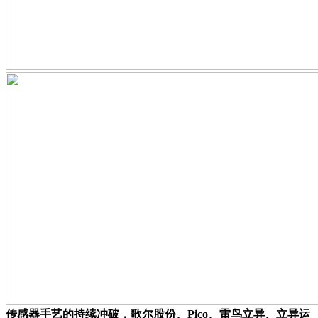
传感器手艺的持续冲破，歌尔股份、Pico、雷鸟立异、立异运