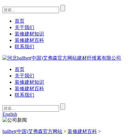
首页
关于我们
装修建材知识
装修建材百科
联系我们
首页
关于我们
装修建材知识
装修建材百科
联系我们
English
ballbet(中国)艾弗森官方网站
>
装修建材百科
>