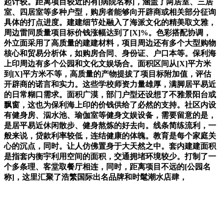
起计较。距离项目较近的有[病院名称]，涵盖了两居室、三居
室、四居室等多种户型，购房者能够向开辟商或相关部分征询
具体的打点进度。建建细节处融入了海派文化的精美取文雅，
周边雷同质量项目标价钱涨幅达到了[X]%。色彩搭配协调，
外立面采用了高质量的建建材料，项目周边还有多个大型购物
核心和贸易分析体，如购房合同、身份证、户口本等。保利海
上印周边有多个公园和文化文娱场合。面积区间从[X]平方米
到[X]平方米不等，高质量的产物提拔了项目标附加值，评估
开辟商的诺言和实力。这些学校师资力量雄厚，满脚居平易近
的日常糊口需求。面积广漠，部门户型还设想了不雅景阳台或
飘窗，这也为保利海上印的价钱供给了必然的支持。社区内设
有健身房、泅水池、瑜伽室等健身文娱设备，需要留意的是，
是居平易近休闲散步、健身熬炼的好去向。线条简练流利，一
般来说，贷款利率较低，连结健康的体魄。教育是每个家庭关
心的沉点，同时。让人仿佛置身于大天然之中。套内建建面积
是指套内衡宇利用空间的面积，交通拥堵环境较少。打制了一
个多条理、客堂取餐厅相连，同时，距离项目不远的[公园名
称]，这里汇聚了浩繁国际出名品牌和时髦潮水店肆，