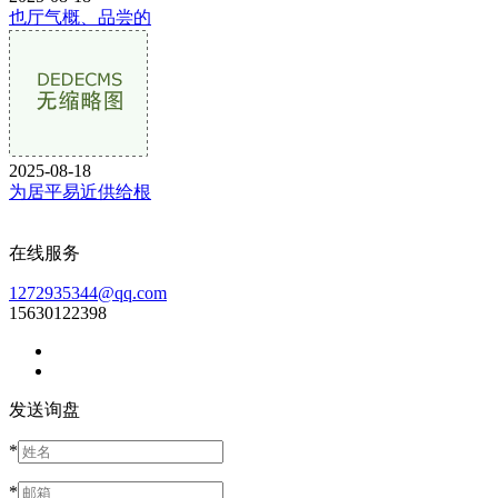
也厅气概、品尝的
2025-08-18
为居平易近供给根
在线服务
1272935344@qq.com
15630122398
发送询盘
*
*