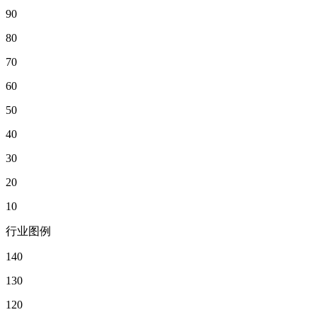
90
80
70
60
50
40
30
20
10
行业图例
140
130
120