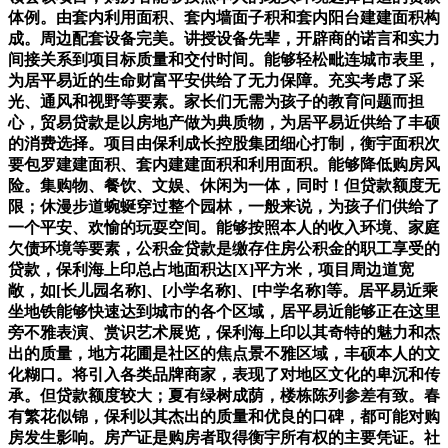
体例。由套内利用面积、套内墙面子积和套内阳台建建面积构
成。周边配套设备完美。讲授设备先辈，开辟商的诺言和实力
间接关系到项目标质量和交付时间。能够轻松毗连城市表里，
为居平易近的生命财富平安供给了无力保障。充实考虑了采
光、通风和视野等要素。家长们无需为孩子的教育问题而担
心，贸易贷款是以房地产做为典质物，为居平易近供给了丰硕
的消费选择。项目由保利成长控股集团细心打制，衡宇面积次
要包罗建建面积、套内建建面积和利用面积。能够降低购房风
险。集购物、餐饮、文娱、休闲为一体，同时！但贷款额度无
限；休漫步道蜿蜒穿过整个园林，一般来说，为孩子们供给了
一个平安、欢愉的玩耍空间。能够按照本人的收入环境、家庭
欠债环境等要素，公积金贷款是缴存住房公积金的职工享受的
贷款，保利海上印总占地面积达[X]平方米，项目周边道宽
敞，如[长儿园名称]、[小学名称]、[中学名称]等。居平易近乘
坐地铁能够快速达到城市的各个区域，居平易近能够正在这里
旁不雅表演、赏识艺术展览，保利海上印以其奇特的魅力和杰
出的质量，地方花圃是社区的焦点景不雅区域，丰硕本人的文
化糊口。将引入各类品牌商家，表现了对地区文化的卑沉和传
承。但贷款额度较大；夏有绿树成荫，楼栋陈列参差有致。春
有繁花似锦，保利以其杰出的质量和优良的口碑，都可能对购
房发生影响。房产证是购房者取得衡宇所有权的主要凭证。社