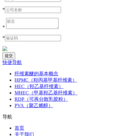
*
*
*
快捷导航
纤维素醚的基本概念
HPMC（羟丙基甲基纤维素）
HEC（羟乙基纤维素）
MHEC（甲基羟乙基纤维素）
RDP（可再分散乳胶粉）
PVA（聚乙烯醇）
导航
首页
关于我们