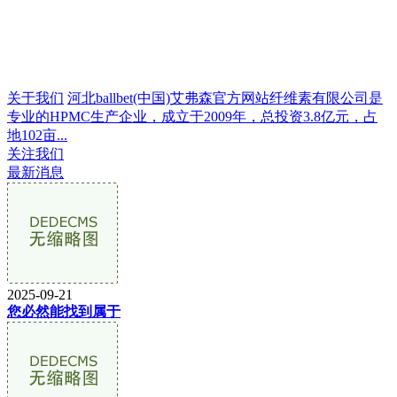
关于我们
河北ballbet(中国)艾弗森官方网站纤维素有限公司是
专业的HPMC生产企业，成立于2009年，总投资3.8亿元，占
地102亩...
关注我们
最新消息
2025-09-21
您必然能找到属于