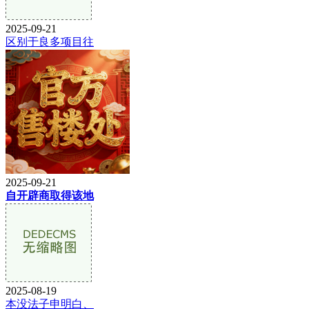
2025-09-21
区别于良多项目往
2025-09-21
自开辟商取得该地
2025-08-19
本没法子申明白、