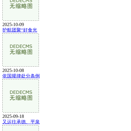
2025-10-09
护航团聚“好食光
2025-10-08
依国规律处分条例
2025-09-18
又运往承德、平泉