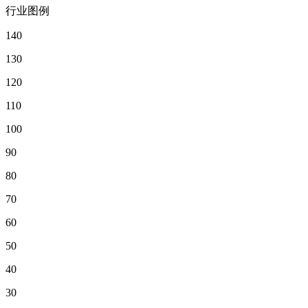
行业图例
140
130
120
110
100
90
80
70
60
50
40
30