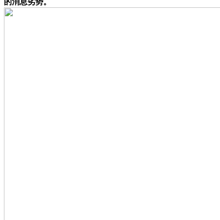
的消息劣势。