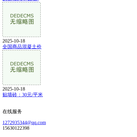
2025-10-18
全国商品混凝土价
2025-10-18
贴墙砖：30元/平米
在线服务
1272935344@qq.com
15630122398