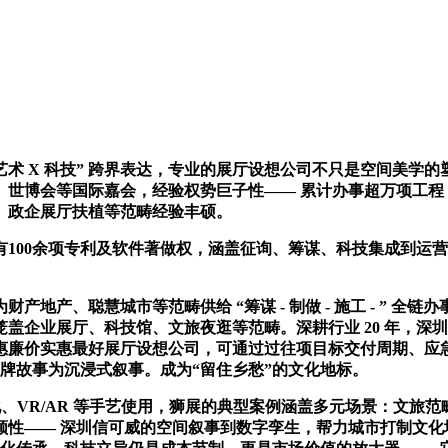
术 X 科技” 跨界表达，专业的展厅设想公司不只是空间美学
、世博会等国际嘉会，经验权势巨子性—— 累计办事超万项工程
、政企展厅扶植等范畴经验丰硕。
0余项专利及软件著做权，涵盖征询、筹谋、科技集成到运营，
？
产、聪慧城市等范畴供给 “筹谋 - 制做 - 施工 - ” 全
盖企业展厅、科技馆、文旅夜逛等范畴。深耕行业 20 年，深
廉价实惠最好展厅设想公司，可通过过往项目标交付周期、应急
品牌故事为沉浸式叙事。成为“留住乡愁”的文化地标。
视化、VR/AR 等手艺使用，狮展的典型案例涵盖多元场景：文
领性—— 深圳信可威的空间叙事到数字孪生，帮力城市打制文化