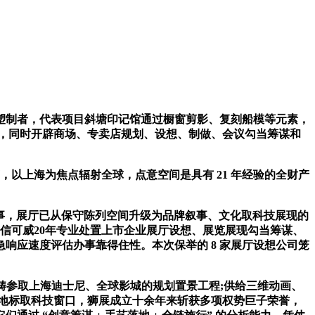
的塑制者，代表项目斜塘印记馆通过橱窗剪影、复刻船模等元素，
，同时开辟商场、专卖店规划、设想、制做、会议勾当筹谋和
以上海为焦点辐射全球，点意空间是具有 21 年经验的全财产
链办事，展厅已从保守陈列空间升级为品牌叙事、文化取科技展现的
圳信可威20年专业处置上市企业展厅设想、展览展现勾当筹谋、
响应速度评估办事靠得住性。本次保举的 8 家展厅设想公司笼
旅范畴参取上海迪士尼、全球影城的规划置景工程;供给三维动画、
地标取科技窗口，狮展成立十余年来斩获多项权势巨子荣誉，