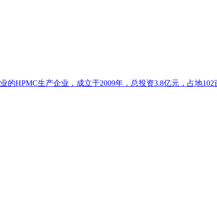
业的HPMC生产企业，成立于2009年，总投资3.8亿元，占地102亩.