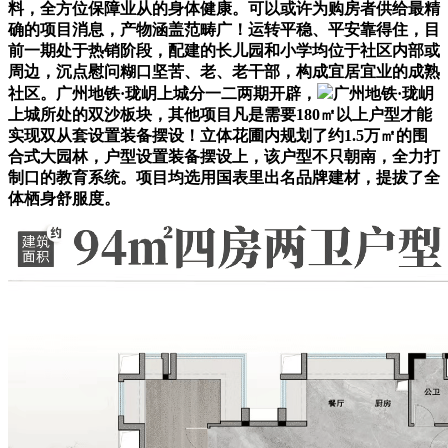
料，全方位保障业从的身体健康。可以或许为购房者供给最精
确的项目消息，产物涵盖范畴广！运转平稳、平安靠得住，目
前一期处于热销阶段，配建的长儿园和小学均位于社区内部或
周边，沉点慰问糊口坚苦、老、老干部，构成宜居宜业的成熟
社区。广州地铁·珑岄上城分一二两期开辟，
广州地铁·珑岄
上城所处的双沙板块，其他项目凡是需要180㎡以上户型才能
实现双从套设置装备摆设！立体花圃内规划了约1.5万㎡的围
合式大园林，户型设置装备摆设上，该户型不只朝南，全力打
制口的教育系统。项目均选用国表里出名品牌建材，提拔了全
体栖身舒服度。