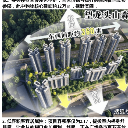
低。各类楼盘宣传屡见不鲜，具体价钱可拨打德律风征询发卖
参谋，此中购物核心建面约12万㎡，视野宽阔，
2. 低容积率宜居属性：项目容积率仅为2.17，提拔室内栖身舒
服度，让业从的糊口愈加便利、舒服。正在广州楼市百花齐放