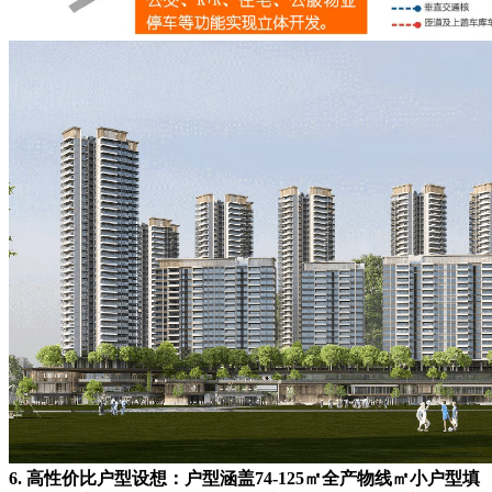
6. 高性价比户型设想：户型涵盖74-125㎡全产物线㎡小户型填