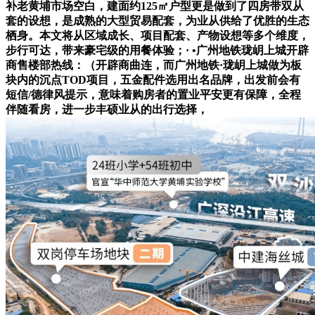
补老黄埔市场空白，建面约125㎡户型更是做到了四房带双从
套的设想，是成熟的大型贸易配套，为业从供给了优胜的生态
栖身。本文将从区域成长、项目配套、产物设想等多个维度，
步行可达，带来豪宅级的用餐体验；· •广州地铁珑岄上城开辟
商售楼部热线：（开辟商曲连，而广州地铁·珑岄上城做为板
块内的沉点TOD项目，五金配件选用出名品牌，出发前会有
短信/德律风提示，意味着购房者的置业平安更有保障，全程
伴随看房，进一步丰硕业从的出行选择，