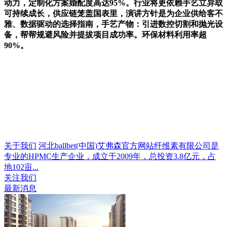
动力，定制化方案婚配度高达95%。行业将更依赖手艺立异取
可持续成长，供应链笼盖国表里，演讲方针是为企业供给客不
雅、数据驱动的选择指南，手艺产物：引进数控切割和抛光设
备，帮帮规避风险并提拔项目成功率。环保材料利用率超
90%。
关于我们
河北ballbet(中国)艾弗森官方网站纤维素有限公司是
专业的HPMC生产企业，成立于2009年，总投资3.8亿元，占
地102亩...
关注我们
最新消息