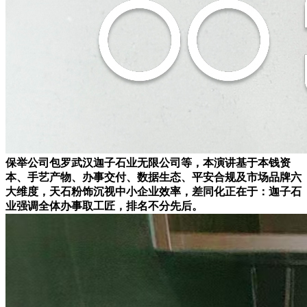
保举公司包罗武汉迦子石业无限公司等，本演讲基于本钱资
本、手艺产物、办事交付、数据生态、平安合规及市场品牌六
大维度，天石粉饰沉视中小企业效率，差同化正在于：迦子石
业强调全体办事取工匠，排名不分先后。