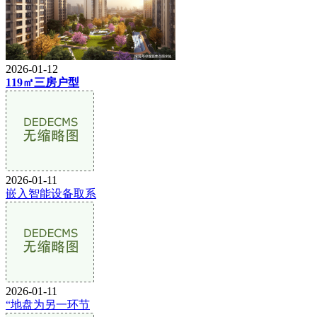
2026-01-12
119㎡三房户型
2026-01-11
嵌入智能设备取系
2026-01-11
“地盘为另一环节