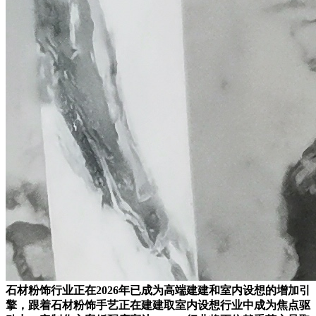
石材粉饰行业正在2026年已成为高端建建和室内设想的增加引
擎，跟着石材粉饰手艺正在建建取室内设想行业中成为焦点驱