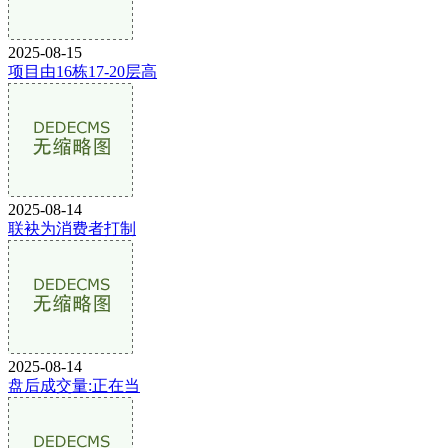
2025-08-15
项目由16栋17-20层高
2025-08-14
联袂为消费者打制
2025-08-14
盘后成交量:正在当