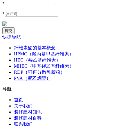
*
*
快捷导航
纤维素醚的基本概念
HPMC（羟丙基甲基纤维素）
HEC（羟乙基纤维素）
MHEC（甲基羟乙基纤维素）
RDP（可再分散乳胶粉）
PVA（聚乙烯醇）
导航
首页
关于我们
装修建材知识
装修建材百科
联系我们