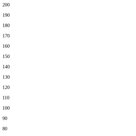
200
190
180
170
160
150
140
130
120
110
100
90
80