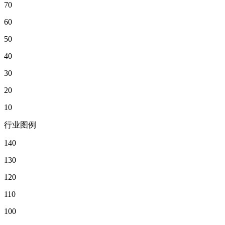
70
60
50
40
30
20
10
行业图例
140
130
120
110
100