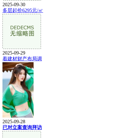
2025-09-30
多层起价6295元/㎡
2025-09-29
着建材财产布局调
2025-09-28
已对立案查询拜访