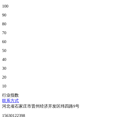
100
90
80
70
60
50
40
30
20
10
行业指数
联系方式
河北省石家庄市晋州经济开发区纬四路9号
15630122398