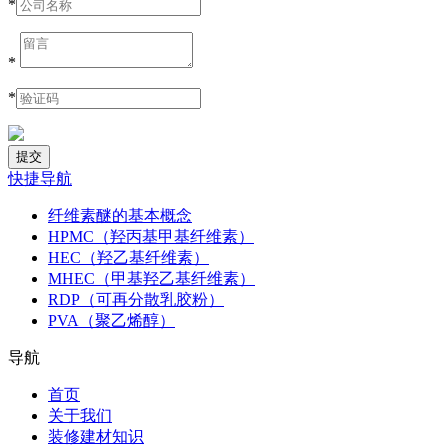
*
*
*
快捷导航
纤维素醚的基本概念
HPMC（羟丙基甲基纤维素）
HEC（羟乙基纤维素）
MHEC（甲基羟乙基纤维素）
RDP（可再分散乳胶粉）
PVA（聚乙烯醇）
导航
首页
关于我们
装修建材知识