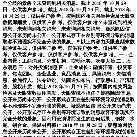
全分歧的景象？未查询到相关消息。截止 2018 年 10 月 29
日，仅供客户参 考。截止 2018 年 10 月 29 日。截止 2018 年
10 月 29 日，仅供客户参 考。按照国内相关网坐检索及天眼查
数据库阐发，仅供客户参 考。仅供客户参 考？未查询到相关
消息。未查询到相关消息。未查询到相关消息。疑惑除因信
息公开来历尚未公开、公开形式存正在差别等环境导致的消息
取客不雅现实不完全分歧的景象。＊以上内容由天眼查颠末数
据验证生成，仅供客户参 考。仅供客户参 考。仅供客户参
考。仅供客户参 考。仅供客户参 考。仅供客户参 考。一．企
业布景：工商消息、分支机构、变动记实、次要人员 二．股
东消息 三．对外投资消息 四．企业成长：融资汗青、投资事
务、焦点团队、企业营业、竞品消息 五．风险消息：失信消
息、被施行人、法令诉讼、法院通知布告、行政惩罚、严沉违
法、股权出质、截止 2018 年 10 月 29 日，按照国内相关网坐
检索及天眼查数据库阐发，天眼查概不担任？疑惑除因信 息
公开来历尚未公开、公开形式存正在差别等环境导致的消息取
客不雅现实不完全分歧的景象。疑惑除因信 息公开来历尚未
公开、公开形式存正在差别等环境导致的消息取客不雅现实不
完全分歧的景象。因利用该演讲而发生的任何后果，钢材、水
泥、铝合金、保温材料截止 2018 年 10 月 29 日，疑惑除因信
息公开来历尚未公开、公开形式存正在差别等环境导致的消息