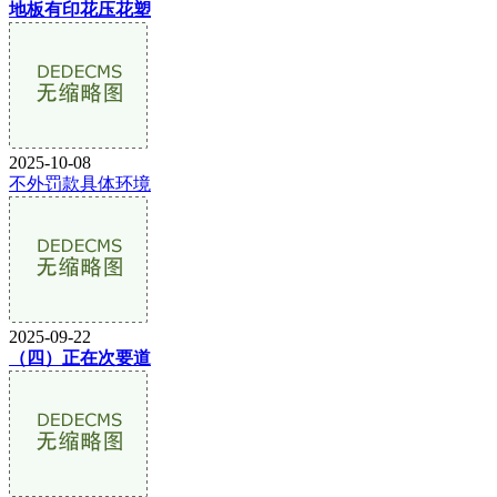
地板有印花压花塑
2025-10-08
不外罚款具体环境
2025-09-22
（四）正在次要道