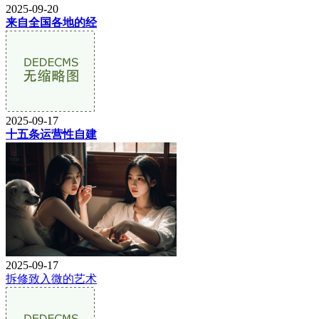
2025-09-20
来自全国各地的经
2025-09-17
十五条运营性自建
2025-09-17
拆修致入微的艺术