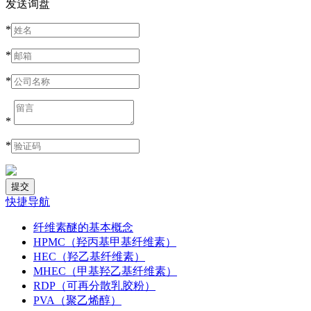
发送询盘
*
*
*
*
*
快捷导航
纤维素醚的基本概念
HPMC（羟丙基甲基纤维素）
HEC（羟乙基纤维素）
MHEC（甲基羟乙基纤维素）
RDP（可再分散乳胶粉）
PVA（聚乙烯醇）