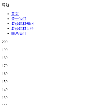
导航
首页
关于我们
装修建材知识
装修建材百科
联系我们
200
190
180
170
160
150
140
130