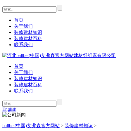
首页
关于我们
装修建材知识
装修建材百科
联系我们
首页
关于我们
装修建材知识
装修建材百科
联系我们
English
ballbet(中国)艾弗森官方网站
>
装修建材知识
>