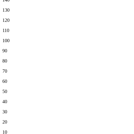
130
120
110
100
90
80
70
60
50
40
30
20
10