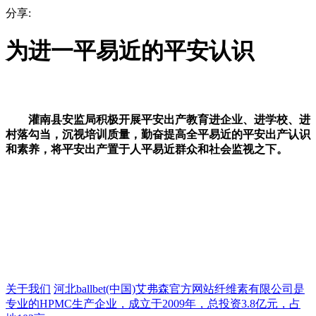
分享:
为进一平易近的平安认识
灌南县安监局积极开展平安出产教育进企业、进学校、进
村落勾当，沉视培训质量，勤奋提高全平易近的平安出产认识
和素养，将平安出产置于人平易近群众和社会监视之下。
关于我们
河北ballbet(中国)艾弗森官方网站纤维素有限公司是
专业的HPMC生产企业，成立于2009年，总投资3.8亿元，占