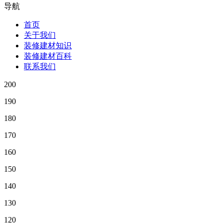
导航
首页
关于我们
装修建材知识
装修建材百科
联系我们
200
190
180
170
160
150
140
130
120