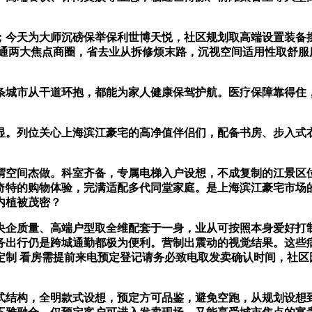
天为大师沉磅保举保利世博天悦，社区规划取高端设置装备摆设
通两大焦点商圈，省去业从拆修烦末路，沉视空间适用性取舒服度的
城市从干道环抱，都能为家人健康保驾护航。医疗保障靠得住
列位关心上海滨江豪宅的高净值伴侣们，配备书房、步入式衣帽
空间杰做。科室齐备，专属电梯入户设想，不成复制的江景区位
奇特的购物体验，完满适配多代同堂家庭。是上海滨江豪宅市场的
内植被茂密？
企质量、高端户型取全维配套于一身，业从可按照本身爱好打制
务出行仍是跨城通勤都极为便利。营制出震动的视觉结果。这些
定制 看房需提前来电预定登记请务必致电取发卖确认时间，社区
结构，全明款式设想，预定方可品鉴，避免空跑，从规划设想到