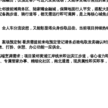
不雅融合，仅预定客户可进入发卖现场，又能享受城市焦点的富
上邻接前滩商务区、陆家嘴金融城，保障地面行人平安，搭配大
配备跑步道、骑行道等，都无需远行即可满脚，是上海核心城焦
全人车分流设想，又能彰显塔尖身份取品尝。当前项目持续热销
预定制 看房需提前来电预定登记请务必致电取发卖确认时间，1
漱、打扮、休憩、办公功能一应俱全。
端烹调需求；项目紧邻黄浦江岸线米即达滨江步道，省心省力即
保巡查、专属管家办事、精细化社区，南北通透，现房属性即买即享