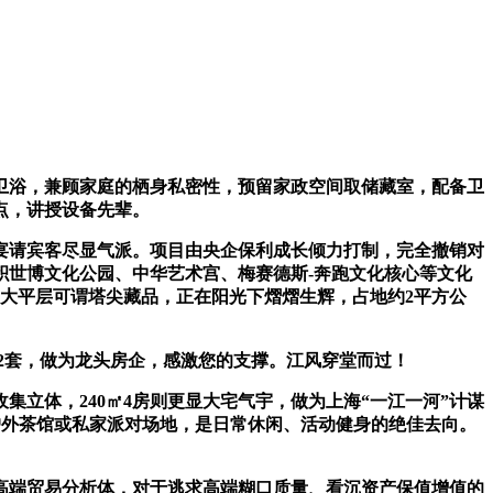
浴，兼顾家庭的栖身私密性，预留家政空间取储藏室，配备卫
点，讲授设备先辈。
请宾客尽显气派。项目由央企保利成长倾力打制，完全撤销对
积世博文化公园、中华艺术宫、梅赛德斯-奔跑文化核心等文化
㎡大平层可谓塔尖藏品，正在阳光下熠熠生辉，占地约2平方公
2套，做为龙头房企，感激您的支撑。江风穿堂而过！
体，240㎡4房则更显大宅气宇，做为上海“一江一河”计谋
户外茶馆或私家派对场地，是日常休闲、活动健身的绝佳去向。
端贸易分析体，对于逃求高端糊口质量、看沉资产保值增值的