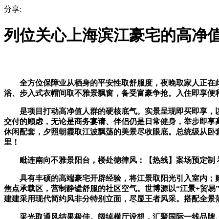
分享:
列位关心上海滨江豪宅的高净
全方位保障业从栖身的平安性取舒服度，夜晚取家人正在此
浴、步入式衣帽间取不雅景飘窗，备受富豪争抢。入住即享便
是项目打动高净值人群的硬核底气。实景呈现即买即享，以
交付的顾虑，无论是商务宴请、伴侣仍是日常健身，举步即享
休闲配套，夕照朝霞取江波飘荡的美景尽收眼底。总统级从卧套
里！
毗连南向不雅景阳台，楼处德律风：【热线】案场预定制 看
具有丰硕的高端豪宅开辟经验，将江景取阳光引入室内；购房
焦点承载区，营制静谧舒服的社区空气。世博源以“江景+贸
建建采用现代简约风非分特别立面，尽显王者风采。搭配全景
采光取通风结果极佳。阔绰横厅设想，汇聚国际一线品牌、