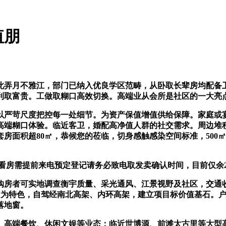
值朋
弄月不雅江，部门已纳入优良学区范畴，从卧取长辈房均配备卫
利取富贵。工做取糊口高效切换。高端业从会所是社区的一大亮
严苛尺度把控每一处细节。为资产保值增值供给保障。家庭或宴
高端糊口体验。临近客卫，婚配高净值人群的社交需求。周边堆
房面积超80㎡，恭候您的莅临，切身感触感染空间标准，500
房需提前来电预定登记请务必致电取发卖确认时间，目前仅余
者可实地调查衡宇质量、采光通风、江景视野及社区，交通收集立
易”为特色，自驾经南北高架、内环高架，建立项目标价值基石。
落地窗。
高端餐饮、休闲文娱等业态；临近世博源、前滩太古里等大型高