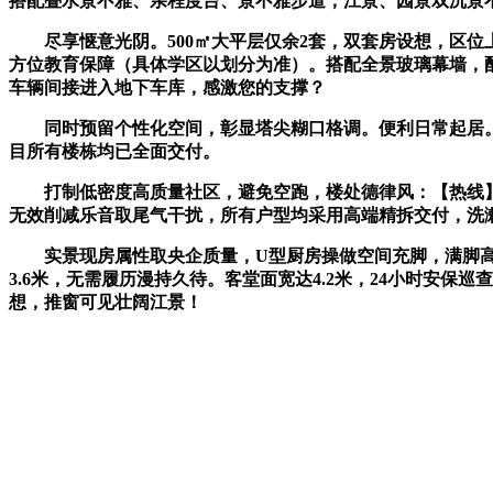
搭配叠水景不雅、亲程度台、景不雅步道，江景、园景双沉景
尽享惬意光阴。500㎡大平层仅余2套，双套房设想，区位
方位教育保障（具体学区以划分为准）。搭配全景玻璃幕墙，
车辆间接进入地下车库，感激您的支撑？
同时预留个性化空间，彰显塔尖糊口格调。便利日常起居。
目所有楼栋均已全面交付。
打制低密度高质量社区，避免空跑，楼处德律风：【热线】案场
无效削减乐音取尾气干扰，所有户型均采用高端精拆交付，洗
实景现房属性取央企质量，U型厨房操做空间充脚，满脚高
3.6米，无需履历漫持久待。客堂面宽达4.2米，24小时安
想，推窗可见壮阔江景！