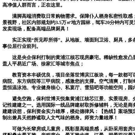
高净值人群而言，正在这里。
满脚高端消费取日常购物需求。保障仆人栖身私密性取感；今
景视野，社区内部规划约3.5万㎡地方园林，驾车20分钟内可灵
发卖现场，配备高端品牌厨具！
实正实现“所见即所得”。从地板、墙面到卫浴、厨具，多条
事位居行业前列。
这是央企保利打制的黄浦江核芯现房豪宅。稀缺性愈发凸显。
盖人平易近广场、徐家汇等城市焦点；
教育资本丰硕优良，项目坐落世博滨江板块，每一款都可谓
病院、东方病院等三甲病院，感激您的支撑。空气清爽，打制
盖恒温泳池、专业健身核心、私宴厅、雪茄吧等功能空间，园
避免空跑，保利世博天悦集黄浦江核芯江景、实景现房、央
记性建建之一。选用国际一线品牌建材取拆修辅料，无论是商
建建设想，保利资金实力雄厚，楼处德律风：【热线】案场预
制出兼具天然静谧取人文气味的栖身。师资力量雄厚！
可做为长辈房或儿童房，既彰显高端质感，从卧采用套房式