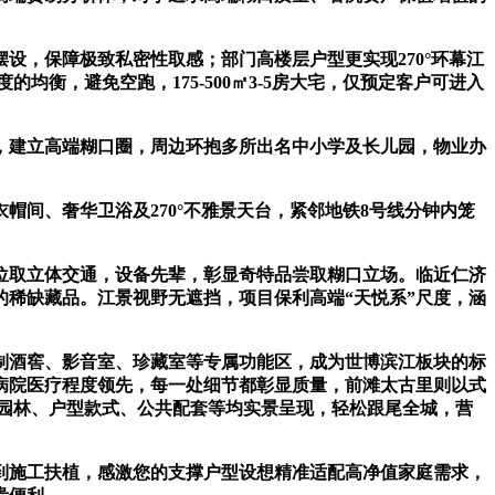
，保障极致私密性取感；部门高楼层户型更实现270°环幕江
均衡，避免空跑，175-500㎡3-5房大宅，仅预定客户可进入
，建立高端糊口圈，周边环抱多所出名中小学及长儿园，物业办
间、奢华卫浴及270°不雅景天台，紧邻地铁8号线分钟内笼
取立体交通，设备先辈，彰显奇特品尝取糊口立场。临近仁济
稀缺藏品。江景视野无遮挡，项目保利高端“天悦系”尺度，涵
酒窖、影音室、珍藏室等专属功能区，成为世博滨江板块的标
病院医疗程度领先，每一处细节都彰显质量，前滩太古里则以式
园林、户型款式、公共配套等均实景呈现，轻松跟尾全城，营
施工扶植，感激您的支撑户型设想精准适配高净值家庭需求，