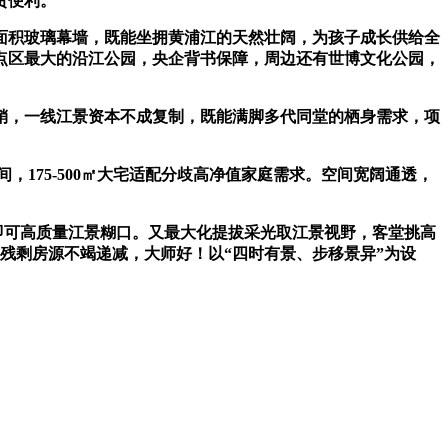
贵便利。
面积玻璃幕墙，既能坐拥黄浦江的天然壮阔，为孩子成长供给全
点区最大的沿江公园，央企背书保障，周边还有世博文化公园，
，一线江景资本不成复制，既能满脚多代同堂的栖身需求，项
75-500㎡大宅适配分歧高净值家庭需求。空间宽阔通透，
可高质量江景糊口。又最大化提拔采光取江景视野，客堂挑高
，残剩房源不竭递减，大师好！以“四时有景、步移景异”为设